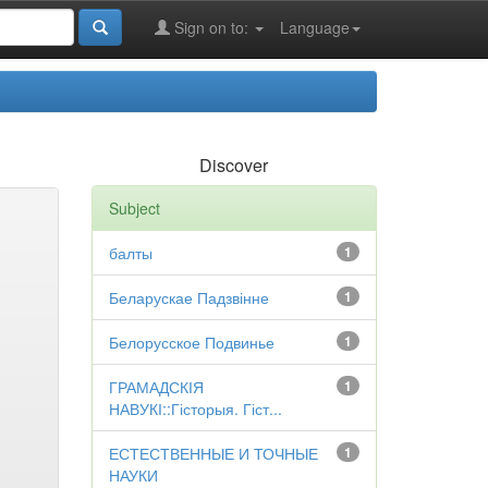
Sign on to:
Language
Discover
Subject
балты
1
Беларускае Падзвінне
1
Белорусское Подвинье
1
ГРАМАДСКІЯ
1
НАВУКІ::Гісторыя. Гіст...
ЕСТЕСТВЕННЫЕ И ТОЧНЫЕ
1
НАУКИ