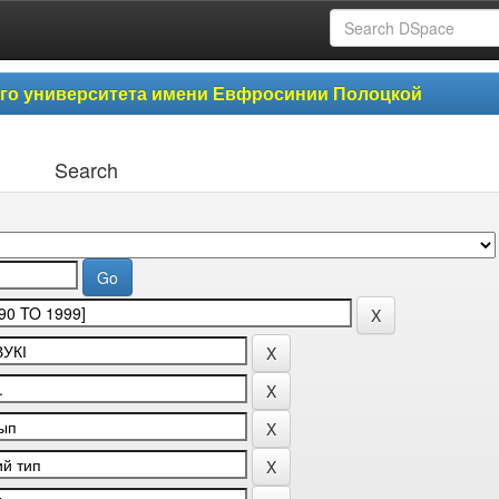
ого университета имени Евфросинии Полоцкой
Search