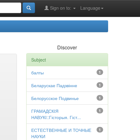
Sign on to:
Language
Discover
Subject
балты
1
Беларускае Падзвінне
1
Белорусское Подвинье
1
ГРАМАДСКІЯ
1
НАВУКІ::Гісторыя. Гіст...
ЕСТЕСТВЕННЫЕ И ТОЧНЫЕ
1
НАУКИ