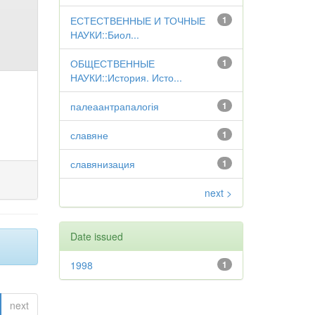
ЕСТЕСТВЕННЫЕ И ТОЧНЫЕ
1
НАУКИ::Биол...
ОБЩЕСТВЕННЫЕ
1
НАУКИ::История. Исто...
палеаантрапалогія
1
славяне
1
славянизация
1
next >
Date issued
1998
1
next