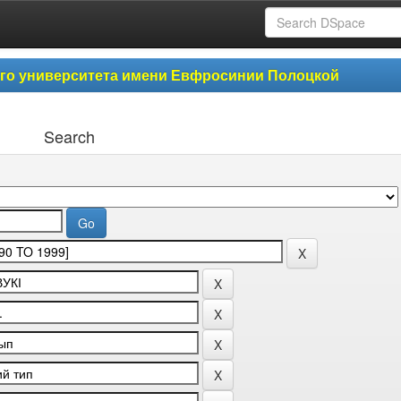
ого университета имени Евфросинии Полоцкой
Search