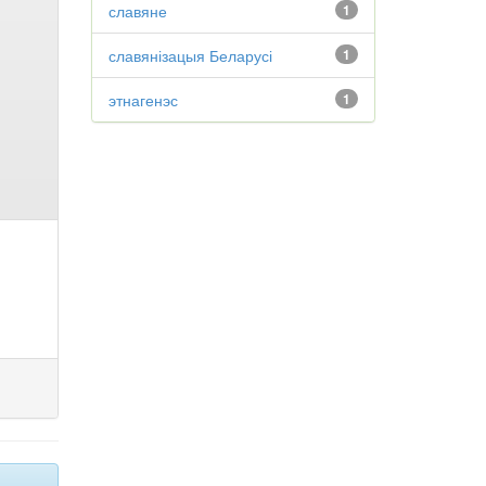
славяне
1
славянізацыя Беларусі
1
этнагенэс
1