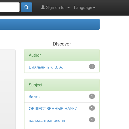
Sign on to:
Language
Discover
Author
Емяльянчык, В. А.
1
Subject
балты
1
ОБЩЕСТВЕННЫЕ НАУКИ
1
палеаантрапалогія
1