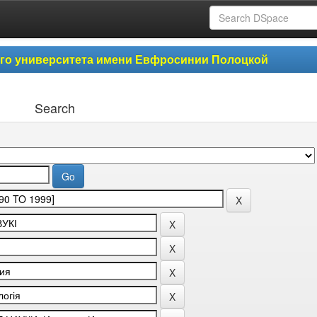
ого университета имени Евфросинии Полоцкой
Search