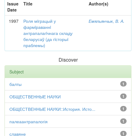
Issue
Title
Author(s)
Date
1997
Роля мiграцый у
Емяльянчык, В. А.
фармiраваннi
антрапалагiчнага складу
беларусаў (да гiсторыi
праблемы)
Discover
Subject
балты
1
ОБЩЕСТВЕННЫЕ НАУКИ
1
ОБЩЕСТВЕННЫЕ НАУКИ::История. Исто...
1
палеаантрапалогія
1
славяне
1