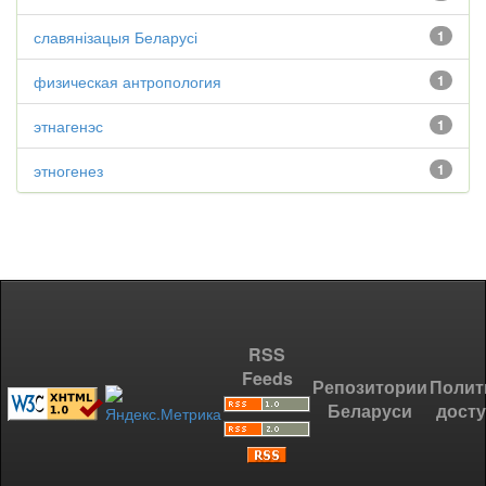
славянізацыя Беларусі
1
физическая антропология
1
этнагенэс
1
этногенез
1
RSS
Feeds
Репозитории
Полит
Беларуси
дост