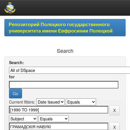
Skip
Репозиторий Полоцкого государственного
navigation
университета имени Евфросинии Полоцкой
Search
Search:
for
Current filters: