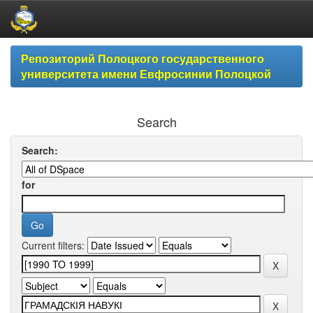
Skip
Репозиторий Полоцкого государственного
navigation
университета имени Евфросинии Полоцкой
Search
Search:
for
Current filters: