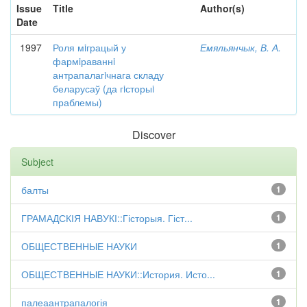
Issue
Title
Author(s)
Date
1997
Роля мiграцый у
Емяльянчык, В. А.
фармiраваннi
антрапалагiчнага складу
беларусаў (да гiсторыi
праблемы)
Discover
Subject
балты
1
ГРАМАДСКІЯ НАВУКІ::Гісторыя. Гіст...
1
ОБЩЕСТВЕННЫЕ НАУКИ
1
ОБЩЕСТВЕННЫЕ НАУКИ::История. Исто...
1
палеаантрапалогія
1