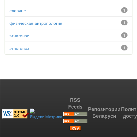
славяне
1
физическая антропология
1
этнагенэс
1
этногенез
1
RSS
Feeds
Репозитории
Полит
Беларуси
дост