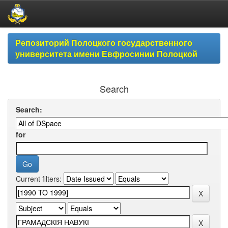
Skip
Репозиторий Полоцкого государственного
navigation
университета имени Евфросинии Полоцкой
Search
Search:
for
Current filters: