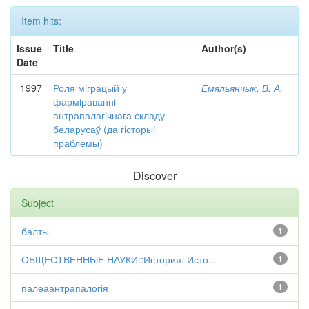
Item hits:
Issue
Title
Author(s)
Date
1997
Роля мiграцый у
Емяльянчык, В. А.
фармiраваннi
антрапалагiчнага складу
беларусаў (да гiсторыi
праблемы)
Discover
Subject
балты
1
ОБЩЕСТВЕННЫЕ НАУКИ::История. Исто...
1
палеаантрапалогія
1