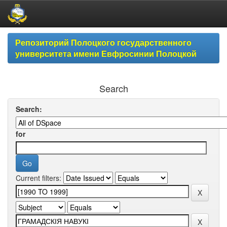
Skip
Репозиторий Полоцкого государственного
navigation
университета имени Евфросинии Полоцкой
Search
Search:
for
Current filters: