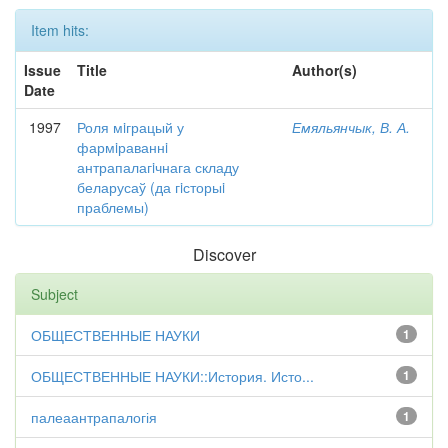
Item hits:
Issue
Title
Author(s)
Date
1997
Роля мiграцый у
Емяльянчык, В. А.
фармiраваннi
антрапалагiчнага складу
беларусаў (да гiсторыi
праблемы)
Discover
Subject
ОБЩЕСТВЕННЫЕ НАУКИ
1
ОБЩЕСТВЕННЫЕ НАУКИ::История. Исто...
1
палеаантрапалогія
1