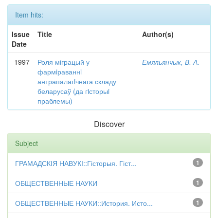
Item hits:
Issue
Title
Author(s)
Date
1997
Роля мiграцый у
Емяльянчык, В. А.
фармiраваннi
антрапалагiчнага складу
беларусаў (да гiсторыi
праблемы)
Discover
Subject
ГРАМАДСКІЯ НАВУКІ::Гісторыя. Гіст...
1
ОБЩЕСТВЕННЫЕ НАУКИ
1
ОБЩЕСТВЕННЫЕ НАУКИ::История. Исто...
1