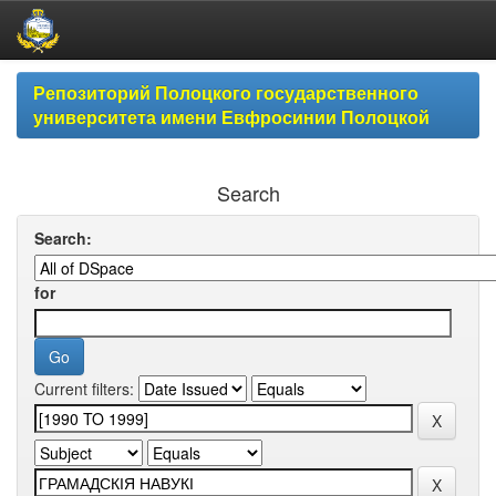
Skip
Репозиторий Полоцкого государственного
navigation
университета имени Евфросинии Полоцкой
Search
Search:
for
Current filters: