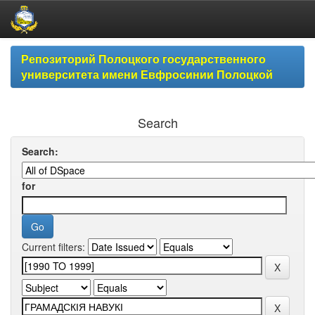
Skip
Репозиторий Полоцкого государственного
navigation
университета имени Евфросинии Полоцкой
Search
Search:
for
Current filters: