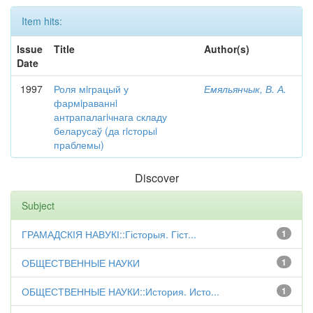
Item hits:
Issue
Title
Author(s)
Date
1997
Роля мiграцый у
Емяльянчык, В. А.
фармiраваннi
антрапалагiчнага складу
беларусаў (да гiсторыi
праблемы)
Discover
Subject
ГРАМАДСКІЯ НАВУКІ::Гісторыя. Гіст...
1
ОБЩЕСТВЕННЫЕ НАУКИ
1
ОБЩЕСТВЕННЫЕ НАУКИ::История. Исто...
1