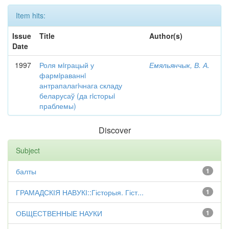
Item hits:
Issue
Title
Author(s)
Date
1997
Роля мiграцый у
Емяльянчык, В. А.
фармiраваннi
антрапалагiчнага складу
беларусаў (да гiсторыi
праблемы)
Discover
Subject
балты
1
ГРАМАДСКІЯ НАВУКІ::Гісторыя. Гіст...
1
ОБЩЕСТВЕННЫЕ НАУКИ
1