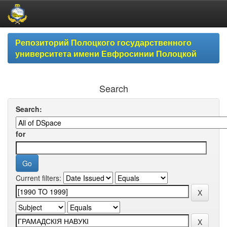
Skip
Репозиторий Полоцкого государственного
navigation
университета имени Евфросинии Полоцкой
Search
Search:
for
Current filters: