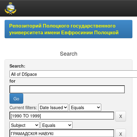
Skip
Репозиторий Полоцкого государственного
navigation
университета имени Евфросинии Полоцкой
Search
Search:
for
Current filters: