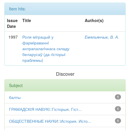
Item hits:
Issue
Title
Author(s)
Date
1997
Роля мiграцый у
Емяльянчык, В. А.
фармiраваннi
антрапалагiчнага складу
беларусаў (да гiсторыi
праблемы)
Discover
Subject
балты
1
ГРАМАДСКІЯ НАВУКІ::Гісторыя. Гіст...
1
ОБЩЕСТВЕННЫЕ НАУКИ::История. Исто...
1