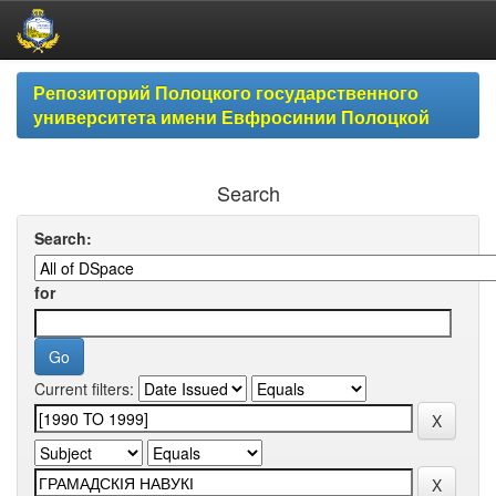
Skip
Репозиторий Полоцкого государственного
navigation
университета имени Евфросинии Полоцкой
Search
Search:
for
Current filters: