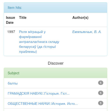
Item hits:
Issue
Title
Author(s)
Date
1997
Роля мiграцый у
Емяльянчык, В. А.
фармiраваннi
антрапалагiчнага складу
беларусаў (да гiсторыi
праблемы)
Discover
Subject
балты
1
ГРАМАДСКІЯ НАВУКІ::Гісторыя. Гіст...
1
ОБЩЕСТВЕННЫЕ НАУКИ::История. Исто...
1