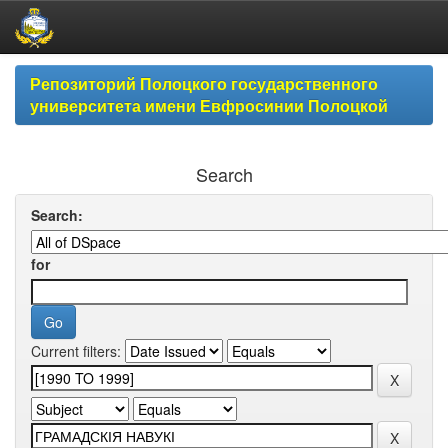
Skip
Репозиторий Полоцкого государственного
navigation
университета имени Евфросинии Полоцкой
Search
Search:
for
Current filters: