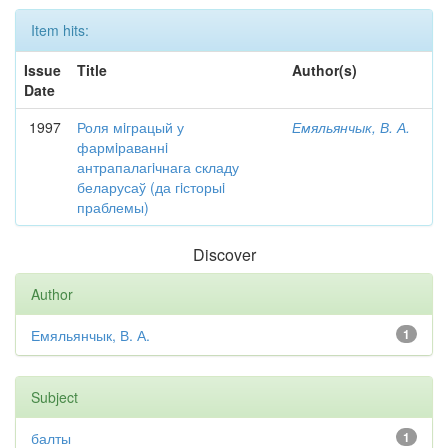
Item hits:
Issue
Title
Author(s)
Date
1997
Роля мiграцый у
Емяльянчык, В. А.
фармiраваннi
антрапалагiчнага складу
беларусаў (да гiсторыi
праблемы)
Discover
Author
Емяльянчык, В. А.
1
Subject
балты
1