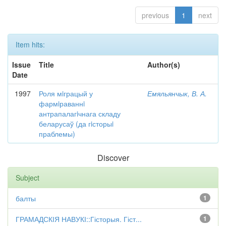
previous
1
next
Item hits:
Issue
Title
Author(s)
Date
1997
Роля мiграцый у
Емяльянчык, В. А.
фармiраваннi
антрапалагiчнага складу
беларусаў (да гiсторыi
праблемы)
Discover
Subject
балты
1
ГРАМАДСКІЯ НАВУКІ::Гісторыя. Гіст...
1