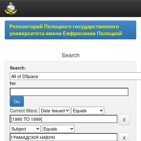
Skip
Репозиторий Полоцкого государственного
navigation
университета имени Евфросинии Полоцкой
Search
Search:
for
Current filters: