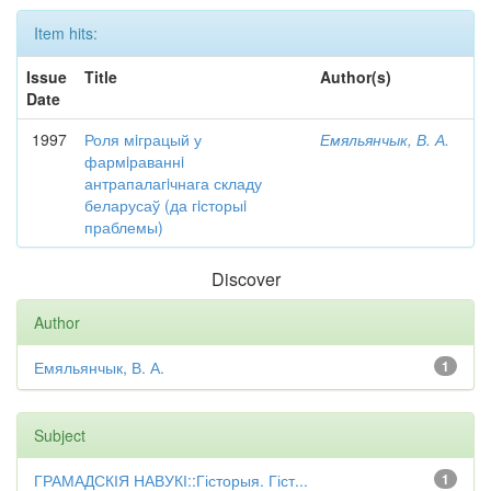
Item hits:
Issue
Title
Author(s)
Date
1997
Роля мiграцый у
Емяльянчык, В. А.
фармiраваннi
антрапалагiчнага складу
беларусаў (да гiсторыi
праблемы)
Discover
Author
Емяльянчык, В. А.
1
Subject
ГРАМАДСКІЯ НАВУКІ::Гісторыя. Гіст...
1