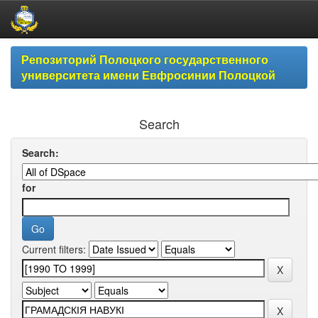
Skip
Репозиторий Полоцкого государственного
navigation
университета имени Евфросинии Полоцкой
Search
Search:
for
Current filters: