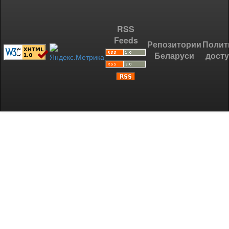
RSS
Feeds
Репозитории
Полит
Беларуси
дост