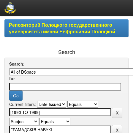
Skip
Репозиторий Полоцкого государственного
navigation
университета имени Евфросинии Полоцкой
Search
Search:
for
Current filters: