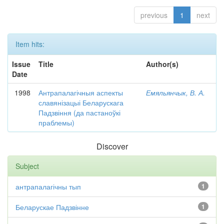
previous
1
next
Item hits:
Issue
Title
Author(s)
Date
1998
Антрапалагічныя аспекты
Емяльянчык, В. А.
славянізацыі Беларускага
Падзвіння (да пастаноўкі
праблемы)
Discover
Subject
антрапалагічны тып
1
Беларускае Падзвінне
1