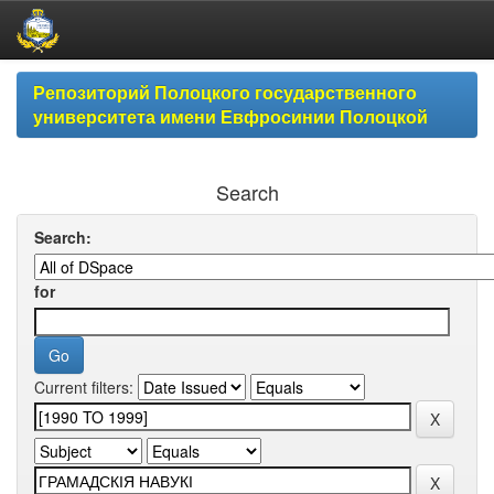
Skip
Репозиторий Полоцкого государственного
navigation
университета имени Евфросинии Полоцкой
Search
Search:
for
Current filters: