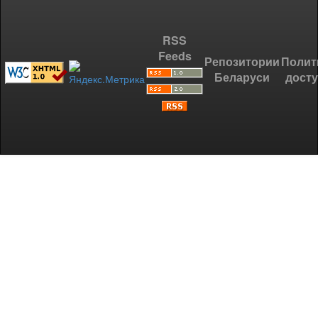
RSS
Feeds
Репозитории
Полит
Беларуси
дост