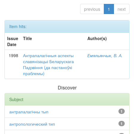
previous
1
next
Item hits:
Issue
Title
Author(s)
Date
1998
Антрапалагічныя аспекты
Емяльянчык, В. А.
славянізацыі Беларускага
Падзвіння (да пастаноўкі
праблемы)
Discover
Subject
антрапалагічны тып
1
антропологический тип
1