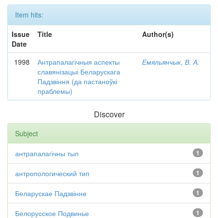
Item hits:
Issue
Title
Author(s)
Date
1998
Антрапалагічныя аспекты
Емяльянчык, В. А.
славянізацыі Беларускага
Падзвіння (да пастаноўкі
праблемы)
Discover
Subject
антрапалагічны тып
1
антропологический тип
1
Беларускае Падзвінне
1
Белорусское Подвинье
1