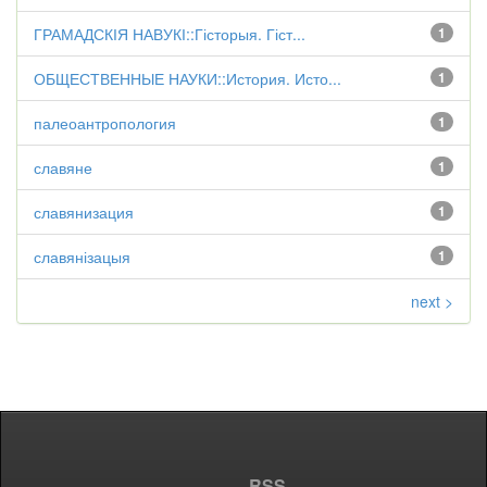
ГРАМАДСКІЯ НАВУКІ::Гісторыя. Гіст...
1
ОБЩЕСТВЕННЫЕ НАУКИ::История. Исто...
1
палеоантропология
1
славяне
1
славянизация
1
славянізацыя
1
next >
RSS