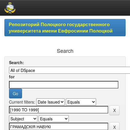
Skip
Репозиторий Полоцкого государственного
navigation
университета имени Евфросинии Полоцкой
Search
Search:
for
Current filters: