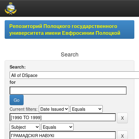
Skip
Репозиторий Полоцкого государственного
navigation
университета имени Евфросинии Полоцкой
Search
Search:
for
Current filters: