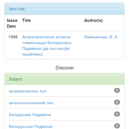
Item hits:
Issue
Title
Author(s)
Date
1998
Антрапалагічныя аспекты
Емяльянчык, В. А.
славянізацыі Беларускага
Падзвіння (да пастаноўкі
праблемы)
Discover
Subject
антрапалагічны тып
1
антропологический тип
1
Беларускае Падзвінне
1
Белорусское Подвинье
1