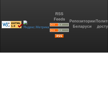
RSS
Feeds
Репозитории
Полит
Беларуси
дост