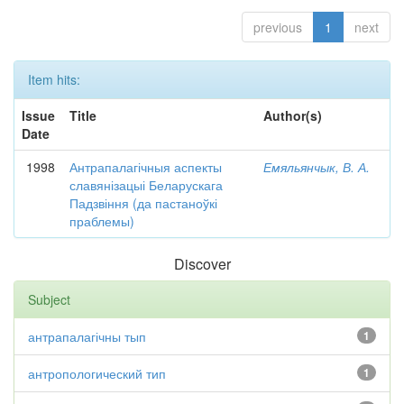
previous
1
next
Item hits:
Issue
Title
Author(s)
Date
1998
Антрапалагічныя аспекты
Емяльянчык, В. А.
славянізацыі Беларускага
Падзвіння (да пастаноўкі
праблемы)
Discover
Subject
антрапалагічны тып
1
антропологический тип
1