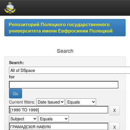
Skip
Репозиторий Полоцкого государственного
navigation
университета имени Евфросинии Полоцкой
Search
Search:
for
Current filters: