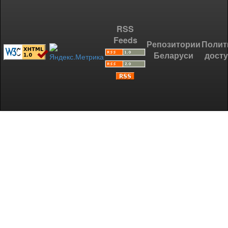
RSS
Feeds
Репозитории
Полит
Беларуси
дост