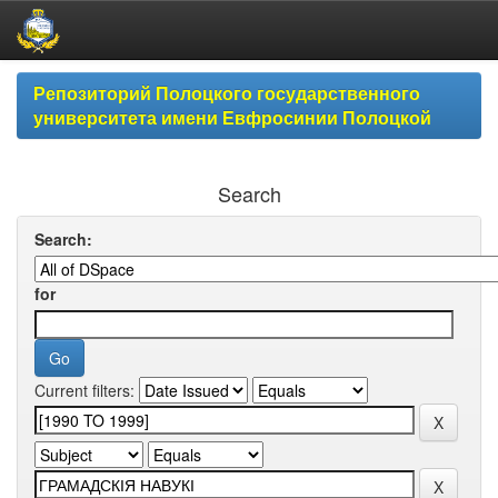
Skip
Репозиторий Полоцкого государственного
navigation
университета имени Евфросинии Полоцкой
Search
Search:
for
Current filters: