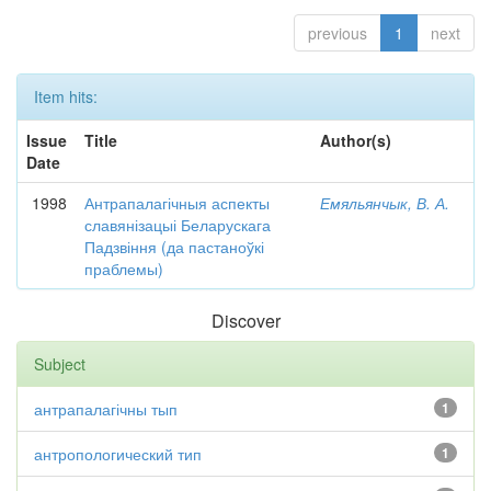
previous
1
next
Item hits:
Issue
Title
Author(s)
Date
1998
Антрапалагічныя аспекты
Емяльянчык, В. А.
славянізацыі Беларускага
Падзвіння (да пастаноўкі
праблемы)
Discover
Subject
антрапалагічны тып
1
антропологический тип
1