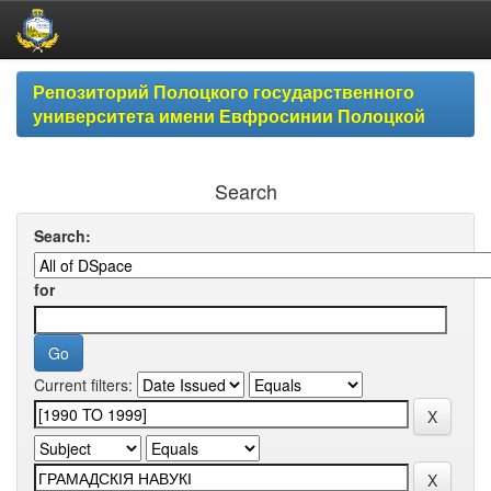
Skip
Репозиторий Полоцкого государственного
navigation
университета имени Евфросинии Полоцкой
Search
Search:
for
Current filters: