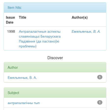
Item hits:
Issue
Title
Author(s)
Date
1998
Антрапалагічныя аспекты
Емяльянчык, В. А.
славянізацыі Беларускага
Падзвіння (да пастаноўкі
праблемы)
Discover
Author
Емяльянчык, В. А.
1
Subject
антрапалагічны тып
1