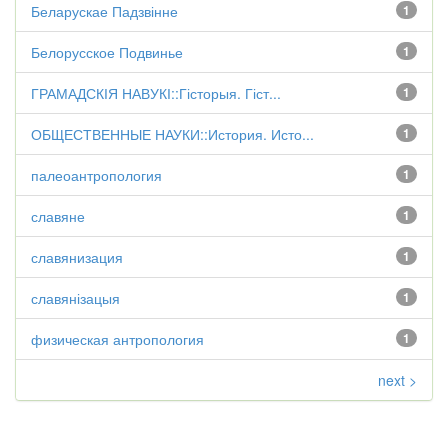
Беларускае Падзвінне
1
Белорусское Подвинье
1
ГРАМАДСКІЯ НАВУКІ::Гісторыя. Гіст...
1
ОБЩЕСТВЕННЫЕ НАУКИ::История. Исто...
1
палеоантропология
1
славяне
1
славянизация
1
славянізацыя
1
физическая антропология
1
next >