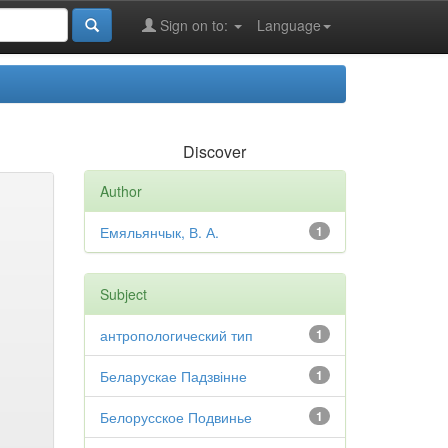
Sign on to:
Language
Discover
Author
Емяльянчык, В. А.
1
Subject
антропологический тип
1
Беларускае Падзвінне
1
Белорусское Подвинье
1