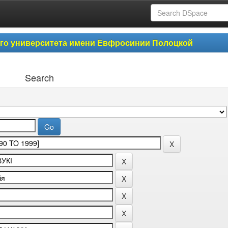
ого университета имени Евфросинии Полоцкой
Search