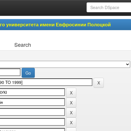
ого университета имени Евфросинии Полоцкой
Search