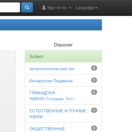
Sign on to:
Language
Discover
Subject
антропологический тип
1
Беларускае Падзвінне
1
ГРАМАДСКІЯ
1
НАВУКІ::Гісторыя. Гіст...
ЕСТЕСТВЕННЫЕ И ТОЧНЫЕ
1
НАУКИ
ОБЩЕСТВЕННЫЕ
1