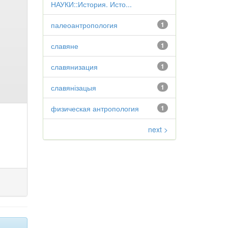
НАУКИ::История. Исто...
палеоантропология
1
славяне
1
славянизация
1
славянізацыя
1
физическая антропология
1
next >