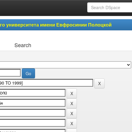
ого университета имени Евфросинии Полоцкой
Search