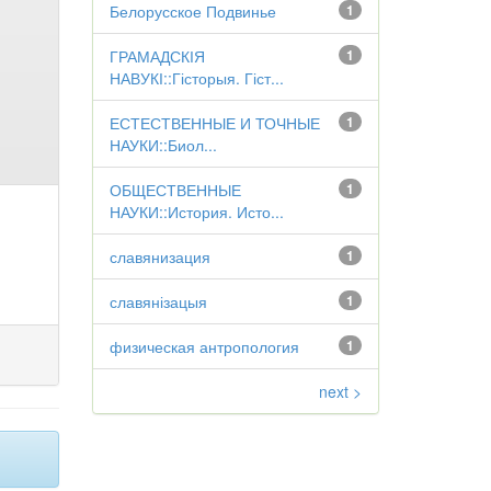
Белорусское Подвинье
1
ГРАМАДСКІЯ
1
НАВУКІ::Гісторыя. Гіст...
ЕСТЕСТВЕННЫЕ И ТОЧНЫЕ
1
НАУКИ::Биол...
ОБЩЕСТВЕННЫЕ
1
НАУКИ::История. Исто...
славянизация
1
славянізацыя
1
физическая антропология
1
next >