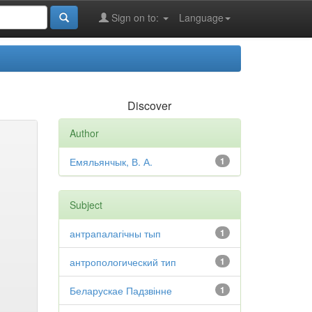
Sign on to:
Language
Discover
Author
Емяльянчык, В. А.
1
Subject
антрапалагічны тып
1
антропологический тип
1
Беларускае Падзвінне
1