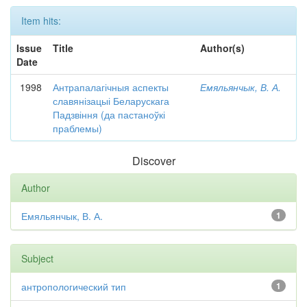
Item hits:
Issue
Title
Author(s)
Date
1998
Антрапалагічныя аспекты
Емяльянчык, В. А.
славянізацыі Беларускага
Падзвіння (да пастаноўкі
праблемы)
Discover
Author
Емяльянчык, В. А.
1
Subject
антропологический тип
1