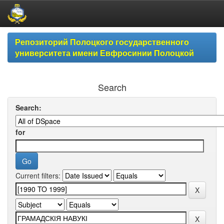
Skip
Репозиторий Полоцкого государственного
navigation
университета имени Евфросинии Полоцкой
Search
Search:
for
Current filters: