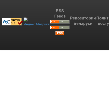
RSS
Feeds
Репозитории
Полит
Беларуси
дост