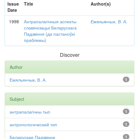
Issue
Title
Author(s)
Date
1998
Антрапалагічныя аспекты
Емяльянчык, В. А.
славянізацыі Беларускага
Падзвіння (да пастаноўкі
праблемы)
Discover
Author
Емяльянчык, В. А.
1
Subject
антрапалагічны тып
1
антропологический тип
1
Беларускае Падзвінне
1