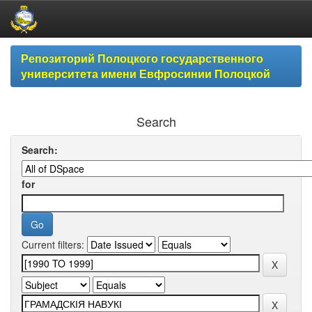
Skip
Репозиторий Полоцкого государственного
navigation
университета имени Евфросинии Полоцкой
Search
Search:
for
Current filters: