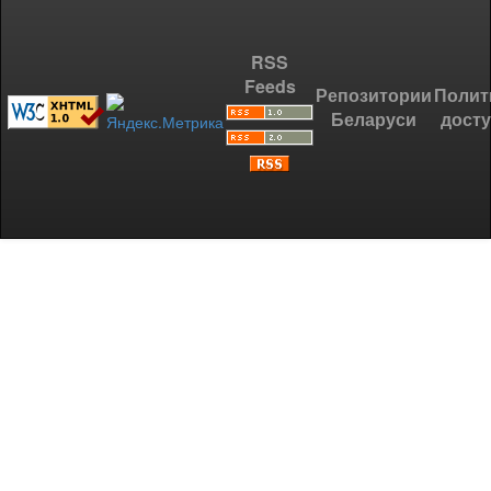
RSS
Feeds
Репозитории
Полит
Беларуси
дост