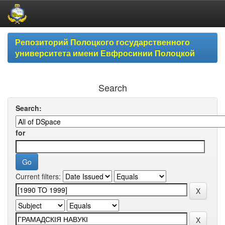
Skip
Репозиторий Полоцкого государственного
navigation
университета имени Евфросинии Полоцкой
Search
Search:
for
Current filters: