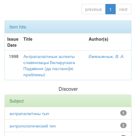
previous
1
next
Item hits:
Issue
Title
Author(s)
Date
1998
Антрапалагічныя аспекты
Емяльянчык, В. А.
славянізацыі Беларускага
Падзвіння (да пастаноўкі
праблемы)
Discover
Subject
антрапалагічны тып
1
антропологический тип
1