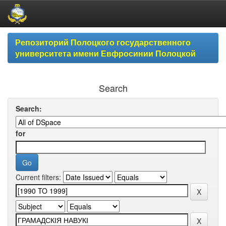
Skip
Репозиторий Полоцкого государственного
navigation
университета имени Евфросинии Полоцкой
Search
Search:
for
Current filters: