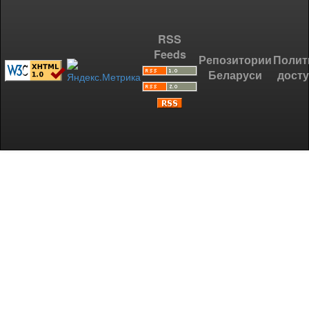
RSS
Feeds
Репозитории
Полит
Беларуси
дост