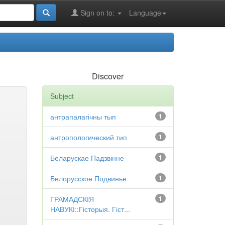
Sign on to:
Language
Discover
Subject
антрапалагічны тып
1
антропологический тип
1
Беларускае Падзвінне
1
Белорусское Подвинье
1
ГРАМАДСКІЯ
1
НАВУКІ::Гісторыя. Гіст...