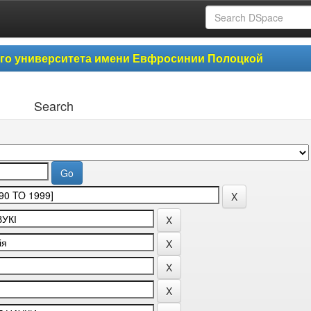
ого университета имени Евфросинии Полоцкой
Search