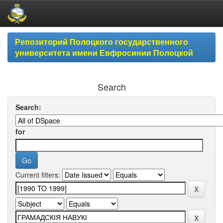
Skip
Репозиторий Полоцкого государственного
navigation
университета имени Евфросинии Полоцкой
Search
Search:
for
Current filters: