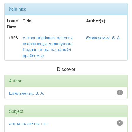
Item hits:
Issue
Title
Author(s)
Date
1998
Антрапалагічныя аспекты
Емяльянчык, В. А.
славянізацыі Беларускага
Падзвіння (да пастаноўкі
праблемы)
Discover
Author
Емяльянчык, В. А.
1
Subject
антрапалагічны тып
1