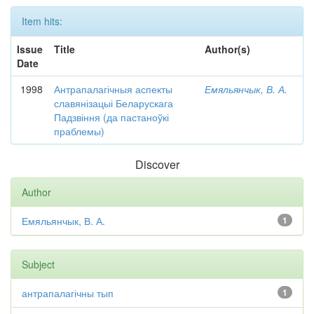
Item hits:
Issue
Title
Author(s)
Date
1998
Антрапалагічныя аспекты
Емяльянчык, В. А.
славянізацыі Беларускага
Падзвіння (да пастаноўкі
праблемы)
Discover
Author
Емяльянчык, В. А.
1
Subject
антрапалагічны тып
1