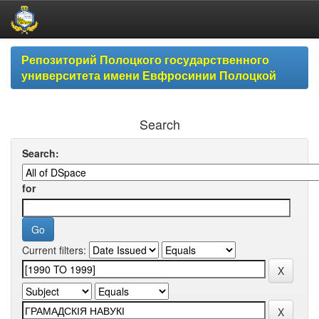
Skip
Репозиторий Полоцкого государственного
navigation
университета имени Евфросинии Полоцкой
Search
Search:
for
Current filters: