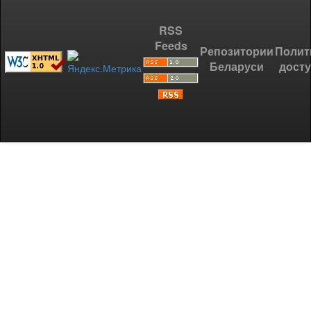
RSS
Feeds
Репозитории
Полит
Беларуси
дост