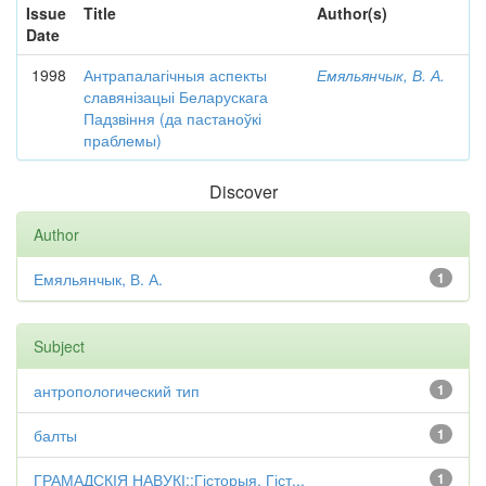
Issue
Title
Author(s)
Date
1998
Антрапалагічныя аспекты
Емяльянчык, В. А.
славянізацыі Беларускага
Падзвіння (да пастаноўкі
праблемы)
Discover
Author
Емяльянчык, В. А.
1
Subject
антропологический тип
1
балты
1
ГРАМАДСКІЯ НАВУКІ::Гісторыя. Гіст...
1