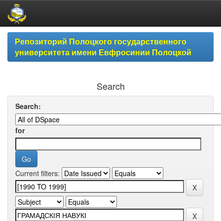
Skip
Репозиторий Полоцкого государственного
navigation
университета имени Евфросинии Полоцкой
Search
Search:
for
Current filters: