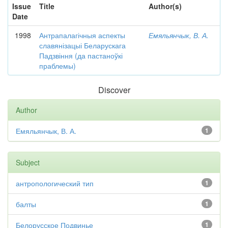
Issue
Title
Author(s)
Date
1998
Антрапалагічныя аспекты
Емяльянчык, В. А.
славянізацыі Беларускага
Падзвіння (да пастаноўкі
праблемы)
Discover
Author
Емяльянчык, В. А.
1
Subject
антропологический тип
1
балты
1
Белорусское Подвинье
1