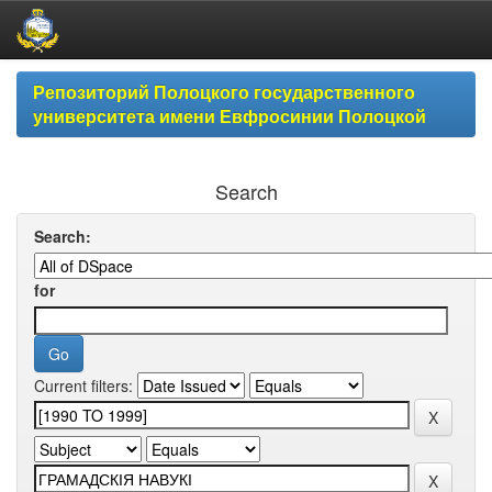
Skip
Репозиторий Полоцкого государственного
navigation
университета имени Евфросинии Полоцкой
Search
Search:
for
Current filters: