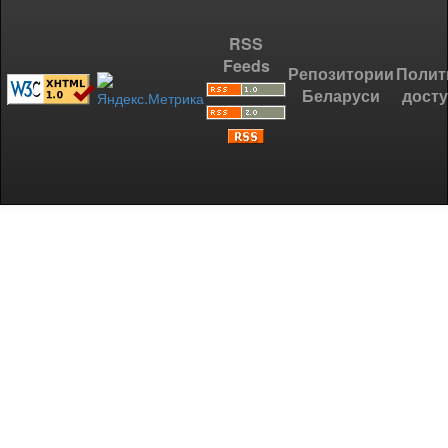
RSS
Feeds
Репозитории
Полит
Беларуси
дост