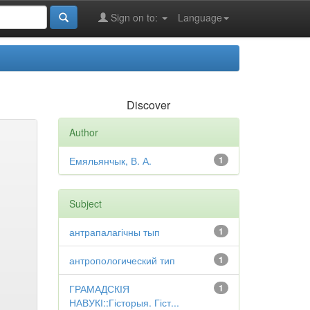
Sign on to:
Language
Discover
Author
Емяльянчык, В. А.
1
Subject
антрапалагічны тып
1
антропологический тип
1
ГРАМАДСКІЯ
1
НАВУКІ::Гісторыя. Гіст...