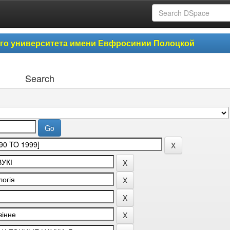
ого университета имени Евфросинии Полоцкой
Search