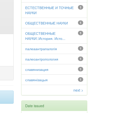
ЕСТЕСТВЕННЫЕ И ТОЧНЫЕ
1
НАУКИ
ОБЩЕСТВЕННЫЕ НАУКИ
1
ОБЩЕСТВЕННЫЕ
1
НАУКИ::История. Исто...
палеаантрапалогія
1
палеоантропология
1
славянизация
1
славянізацыя
1
next >
Date issued