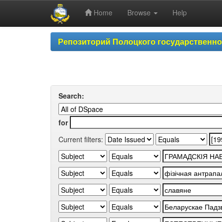
Home
Browse
Help
Skip
Репозиторий Полоцкого государственн
navigation
Search:
for
Current filters: