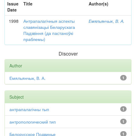
Issue
Title
Author(s)
Date
1998
Антрапалагічныя аспекты
Емяльянчык, В. А.
славянізацыі Беларускага
Падзвіння (да пастаноўкі
праблемы)
Discover
Author
Емяльянчык, В. А.
1
Subject
антрапалагічны тып
1
антропологический тип
1
Белорусское Подвинье
1