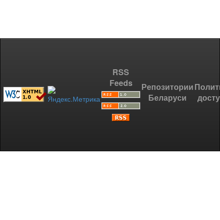
RSS
Feeds
Репозитории
Полит
Беларуси
дост