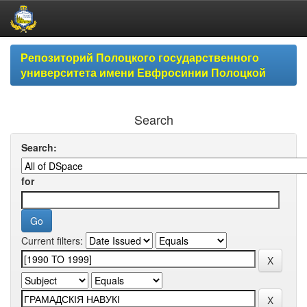
Skip
Репозиторий Полоцкого государственного
navigation
университета имени Евфросинии Полоцкой
Search
Search:
for
Current filters: