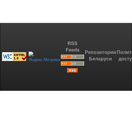
RSS
Feeds
Репозитории
Полит
Беларуси
дост