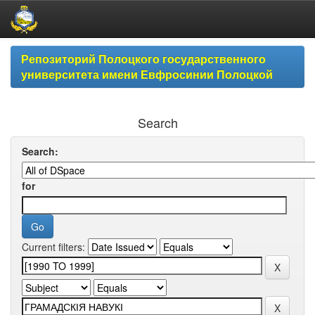
Skip
Репозиторий Полоцкого государственного
navigation
университета имени Евфросинии Полоцкой
Search
Search:
for
Current filters: