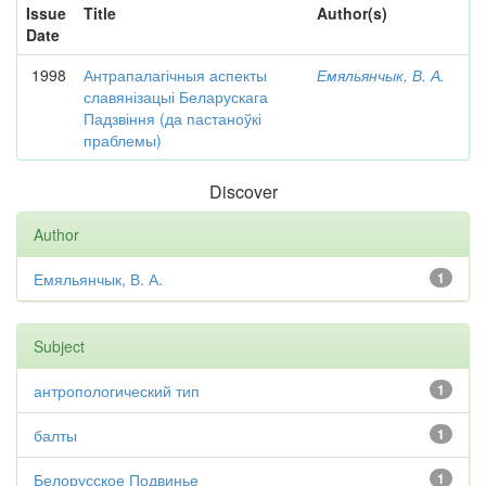
Issue
Title
Author(s)
Date
1998
Антрапалагічныя аспекты
Емяльянчык, В. А.
славянізацыі Беларускага
Падзвіння (да пастаноўкі
праблемы)
Discover
Author
Емяльянчык, В. А.
1
Subject
антропологический тип
1
балты
1
Белорусское Подвинье
1