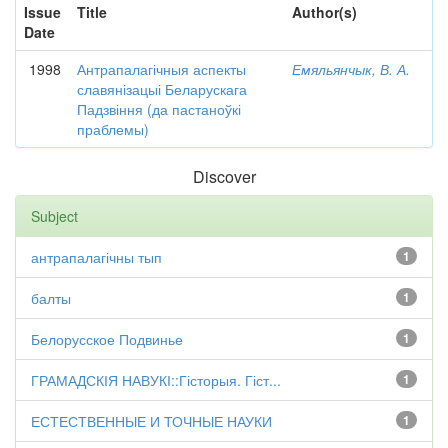
Issue
Title
Author(s)
Date
1998
Антрапалагічныя аспекты
Емяльянчык, В. А.
славянізацыі Беларускага
Падзвіння (да пастаноўкі
праблемы)
Discover
Subject
антрапалагічны тып
1
балты
1
Белорусское Подвинье
1
ГРАМАДСКІЯ НАВУКІ::Гісторыя. Гіст...
1
ЕСТЕСТВЕННЫЕ И ТОЧНЫЕ НАУКИ
1