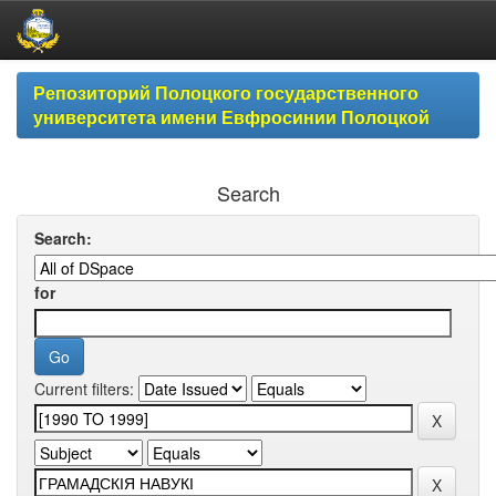
Skip
Репозиторий Полоцкого государственного
navigation
университета имени Евфросинии Полоцкой
Search
Search:
for
Current filters: