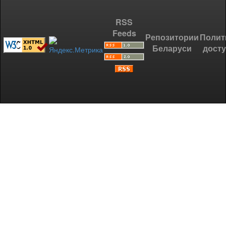
RSS
Feeds
Репозитории
Полит
Беларуси
дост