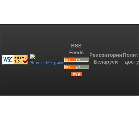
RSS
Feeds
Репозитории
Полит
Беларуси
дост