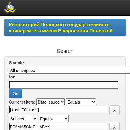
Skip
Репозиторий Полоцкого государственного
navigation
университета имени Евфросинии Полоцкой
Search
Search:
for
Current filters: