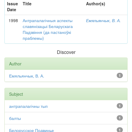
Issue
Title
Author(s)
Date
1998
Антрапалагічныя аспекты
Емяльянчык, В. А.
славянізацыі Беларускага
Падзвіння (да пастаноўкі
праблемы)
Discover
Author
Емяльянчык, В. А.
1
Subject
антрапалагічны тып
1
балты
1
Белорусское Подвинье
1