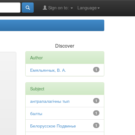
Sign on to:
Language
Discover
Author
Емяльянчык, В. А.
1
Subject
антрапалагічны тып
1
балты
1
Белорусское Подвинье
1