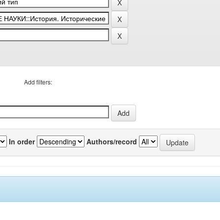
Add filters:
In order
Authors/record