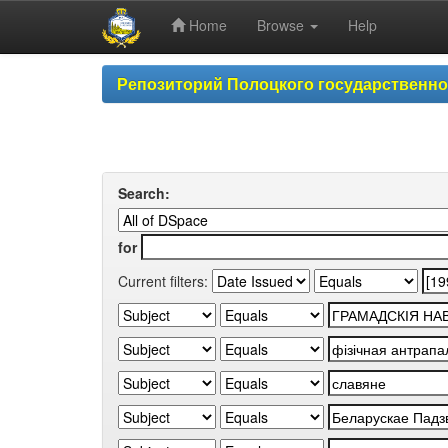
Home
Browse
Help
Skip
Репозиторий Полоцкого государственн
navigation
Search:
for
Current filters: