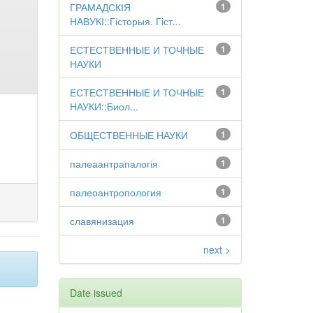
ГРАМАДСКІЯ
1
НАВУКІ::Гісторыя. Гіст...
ЕСТЕСТВЕННЫЕ И ТОЧНЫЕ
1
НАУКИ
ЕСТЕСТВЕННЫЕ И ТОЧНЫЕ
1
НАУКИ::Биол...
ОБЩЕСТВЕННЫЕ НАУКИ
1
палеаантрапалогія
1
палеоантропология
1
славянизация
1
next >
Date issued