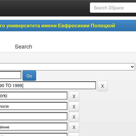
ого университета имени Евфросинии Полоцкой
Search