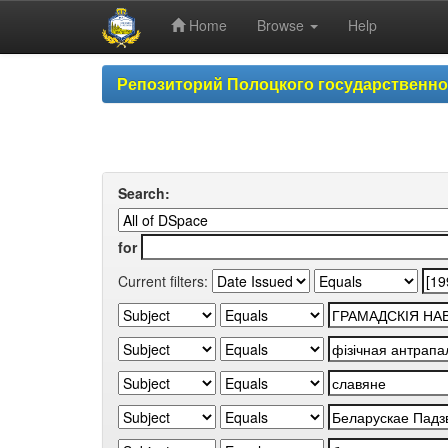
Home
Browse
Help
Skip
Репозиторий Полоцкого государственн
navigation
Search:
for
Current filters: