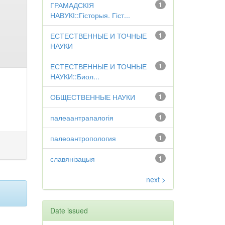
ГРАМАДСКІЯ
1
НАВУКІ::Гісторыя. Гіст...
ЕСТЕСТВЕННЫЕ И ТОЧНЫЕ
1
НАУКИ
ЕСТЕСТВЕННЫЕ И ТОЧНЫЕ
1
НАУКИ::Биол...
ОБЩЕСТВЕННЫЕ НАУКИ
1
палеаантрапалогія
1
палеоантропология
1
славянізацыя
1
next >
Date issued