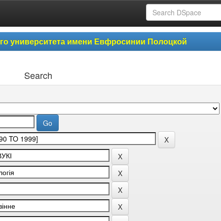
ого университета имени Евфросинии Полоцкой
Search