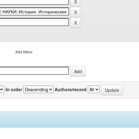
Add filters:
In order
Authors/record