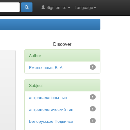
Sign on to:
Language
Discover
Author
Емяльянчык, В. А.
1
Subject
антрапалагічны тып
1
антропологический тип
1
Белорусское Подвинье
1