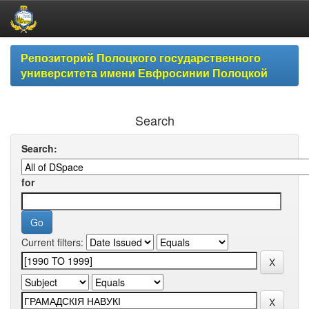
Skip
Репозиторий Полоцкого государственного
navigation
университета имени Евфросинии Полоцкой
Search
Search:
for
Current filters: