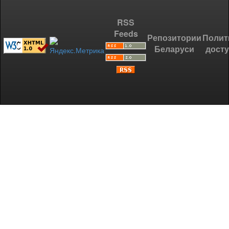
RSS
Feeds
Репозитории
Полит
Беларуси
дост