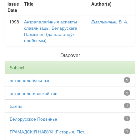
Issue
Title
Author(s)
Date
1998
Антрапалагічныя аспекты
Емяльянчык, В. А.
славянізацыі Беларускага
Падзвіння (да пастаноўкі
праблемы)
Discover
Subject
антрапалагічны тып
1
антропологический тип
1
балты
1
Белорусское Подвинье
1
ГРАМАДСКІЯ НАВУКІ::Гісторыя. Гіст...
1