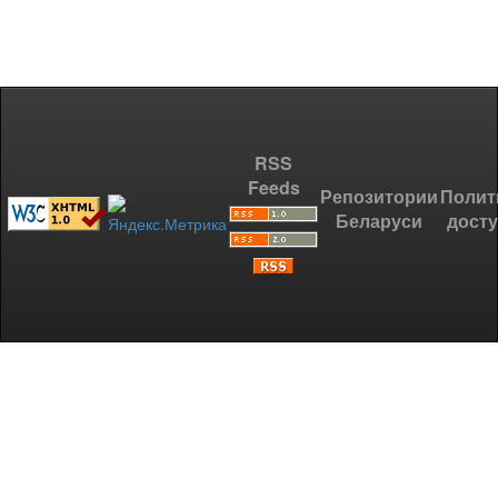
RSS
Feeds
Репозитории
Полит
Беларуси
дост