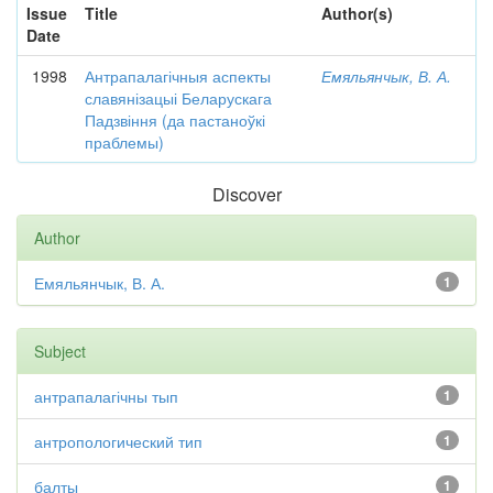
Issue
Title
Author(s)
Date
1998
Антрапалагічныя аспекты
Емяльянчык, В. А.
славянізацыі Беларускага
Падзвіння (да пастаноўкі
праблемы)
Discover
Author
Емяльянчык, В. А.
1
Subject
антрапалагічны тып
1
антропологический тип
1
балты
1