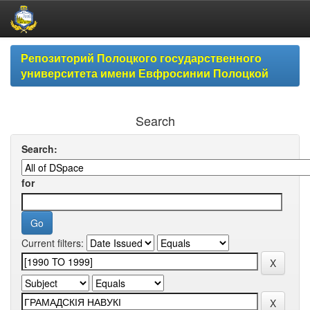
Skip
Репозиторий Полоцкого государственного
navigation
университета имени Евфросинии Полоцкой
Search
Search:
for
Current filters: