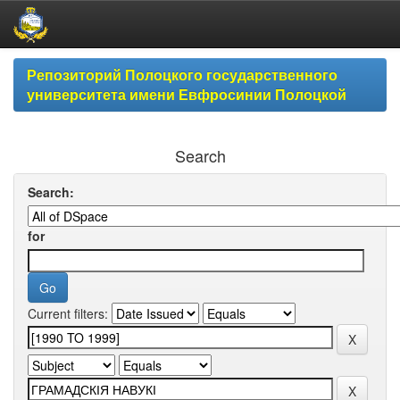
Skip
Репозиторий Полоцкого государственного
navigation
университета имени Евфросинии Полоцкой
Search
Search:
for
Current filters: