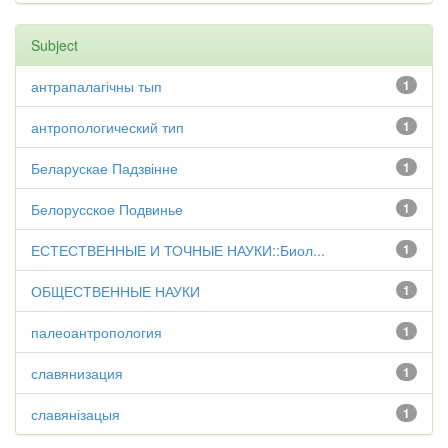
Subject
антрапалагічны тып
1
антропологический тип
1
Беларускае Падзвінне
1
Белорусское Подвинье
1
ЕСТЕСТВЕННЫЕ И ТОЧНЫЕ НАУКИ::Биол...
1
ОБЩЕСТВЕННЫЕ НАУКИ
1
палеоантропология
1
славянизация
1
славянізацыя
1