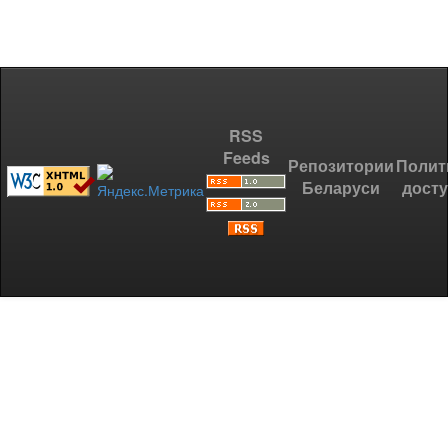
RSS
Feeds
Репозитории
Полит
Беларуси
дост