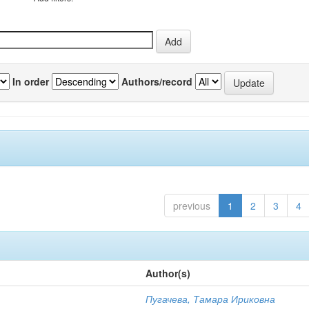
In order
Authors/record
previous
1
2
3
4
Author(s)
Пугачева, Тамара Ириковна