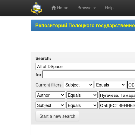
Home
Browse
Help
Skip
Репозиторий Полоцкого государственн
navigation
Search:
for
Current filters:
Start a new search