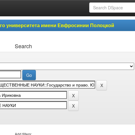
ого университета имени Евфросинии Полоцкой
Search
Add filters: