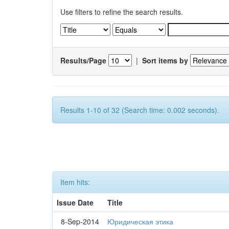
Use filters to refine the search results.
Results/Page
|
Sort items by
Results 1-10 of 32 (Search time: 0.002 seconds).
Item hits:
Issue Date
Title
8-Sep-2014
Юридическая этика