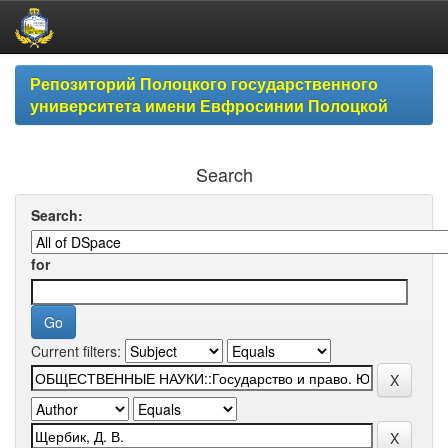
Skip
Репозиторий Полоцкого государственного
navigation
университета имени Евфросинии Полоцкой
Search
Search:
for
Current filters: