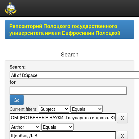
Skip
Репозиторий Полоцкого государственного
navigation
университета имени Евфросинии Полоцкой
Search
Search:
for
Current filters: