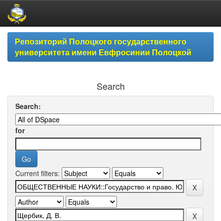
Skip
Репозиторий Полоцкого государственного
navigation
университета имени Евфросинии Полоцкой
Search
Search:
for
Current filters: