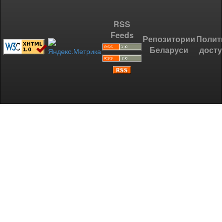
RSS
Feeds
Репозитории
Полит
Беларуси
дост