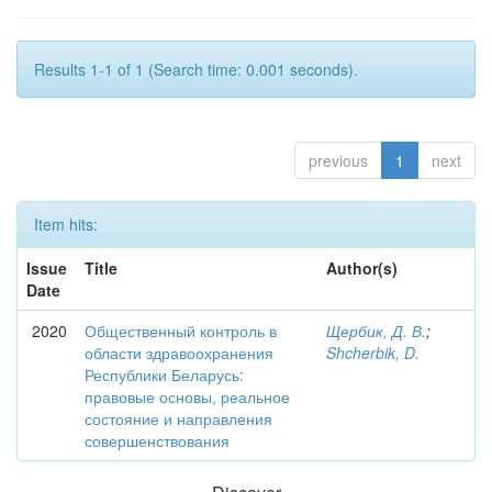
Results 1-1 of 1 (Search time: 0.001 seconds).
previous
1
next
Item hits:
Issue
Title
Author(s)
Date
2020
Общественный контроль в
Щербик, Д. В.
;
области здравоохранения
Shcherbik, D.
Республики Беларусь:
правовые основы, реальное
состояние и направления
совершенствования