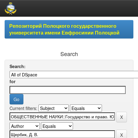
Skip
Репозиторий Полоцкого государственного
navigation
университета имени Евфросинии Полоцкой
Search
Search:
for
Current filters: