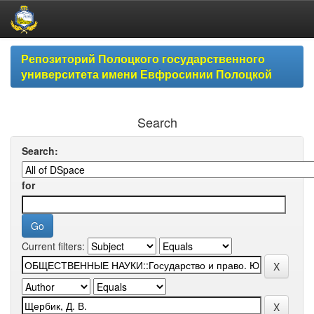
Skip
Репозиторий Полоцкого государственного
navigation
университета имени Евфросинии Полоцкой
Search
Search:
for
Current filters: